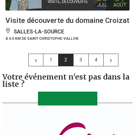
VISITE, DÉCOUVERTE
JUIL
AOÛT
Visite découverte du domaine Croizat
SALLES-LA-SOURCE
À 6.5 KM DE SAINT-CHRISTOPHE-VALLON
‹
›
1
2
3
4
Votre événement n'est pas dans la
liste ?
Faîtes-nous le savoir