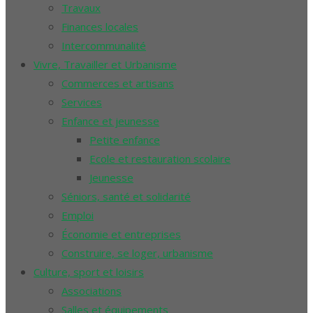
Travaux
Finances locales
Intercommunalité
Vivre, Travailler et Urbanisme
Commerces et artisans
Services
Enfance et jeunesse
Petite enfance
Ecole et restauration scolaire
Jeunesse
Séniors, santé et solidarité
Emploi
Économie et entreprises
Construire, se loger, urbanisme
Culture, sport et loisirs
Associations
Salles et équipements