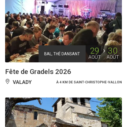
29
30
BAL, THÉ DANSANT
AOÛT
AOÛT
Fête de Gradels 2026
VALADY
À 4 KM DE SAINT-CHRISTOPHE-VALLON