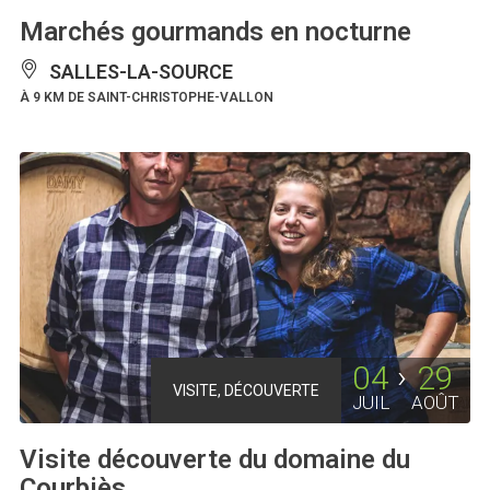
Marchés gourmands en nocturne
SALLES-LA-SOURCE
À 9 KM DE SAINT-CHRISTOPHE-VALLON
04
29
VISITE, DÉCOUVERTE
JUIL
AOÛT
Visite découverte du domaine du
Courbiès