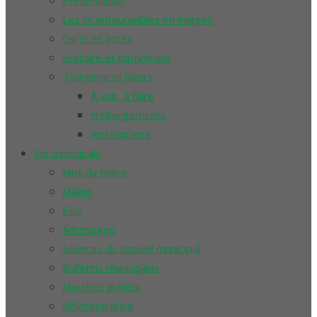
Présentation
Les incontournables en images
Carte et accès
Histoire et patrimoine
Tourisme et loisirs
À voir, à faire
Hébergements
Restaurants
Vie municipale
Mot du maire
Mairie
Élus
Adressage
Séances du conseil municipal
Bulletins municipaux
Marchés publics
Affichage légal