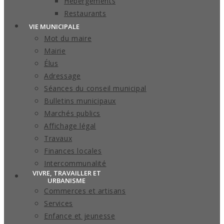
Hébergements
Restaurants
VIE MUNICIPALE
Mot du maire
Mairie
Élus
Adressage
Séances du conseil municipal
Bulletins municipaux
Marchés publics
Affichage légal
Travaux
Finances locales
Intercommunalité
VIVRE, TRAVAILLER ET
URBANISME
Commerces et artisans
Services
Enfance et jeunesse