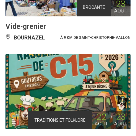
23
BROCANTE
AOÛT
Vide-grenier
BOURNAZEL
À 9 KM DE SAINT-CHRISTOPHE-VALLON
22
23
TRADITIONS ET FOLKLORE
AOÛT
AOÛT