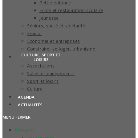
Petite enfance
Ecole et restauration scolaire
Jeunesse
Séniors, santé et solidarité
Emploi
Économie et entreprises
Construire, se loger, urbanisme
CULTURE, SPORT ET
LOISIRS
Associations
Salles et équipements
Sport et loisirs
Culture
AGENDA
ACTUALITÉS
MENU
FERMER
Découvrir