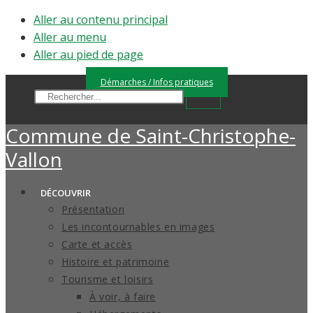
Aller au contenu principal
Aller au menu
Aller au pied de page
Démarches / Infos pratiques
Search
Commune de
Saint-Christophe-
Vallon
DÉCOUVRIR
Présentation
Les incontournables en images
Carte et accès
Histoire et patrimoine
Tourisme et loisirs
À voir, à faire