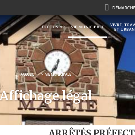
DÉMARCHES
VIVRE, TRA
DÉCOUVRIR
VIE MUNICIPALE
ET URBAN
ACCUEIL
>
VIE MUNICIPALE
Affichage légal
ARRÊTÉS PRÉFEC