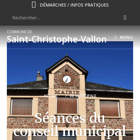
DÉMARCHES / INFOS PRATIQUES
COMMUNE DE
Saint-Christophe-Vallon
MENU
ACCUEIL
>
VIE MUNICIPALE
Séances du
conseil municipal